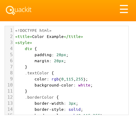
Tog
☰
nav
1
<!DOCTYPE html>
2
<
title
>
Color Example
</
title
>
3
<
style
>
4
div
 {
5
padding
: 
20px
;
6
margin
: 
20px
;
7
    }
8
.textColor
 {
9
color
: 
rgb
(
0
,
115
,
255
);
10
background-color
: 
white
;
11
    }
12
.borderColor
 {
13
border-width
: 
3px
;
14
border-style
: 
solid
;
15
border-color
: 
rgb
(
0
,
115
,
255
);
16
    }
17
.backgroundColor
 {
18
background-color
: 
rgb
(
0
,
115
,
255
);