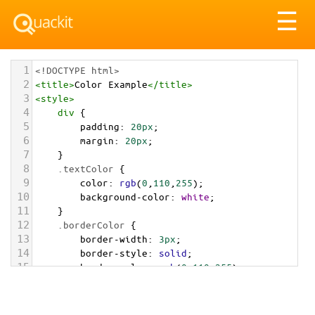
Tog
☰
nav
1
<!DOCTYPE html>
2
<
title
>
Color Example
</
title
>
3
<
style
>
4
div
 {
5
padding
: 
20px
;
6
margin
: 
20px
;
7
    }
8
.textColor
 {
9
color
: 
rgb
(
0
,
110
,
255
);
10
background-color
: 
white
;
11
    }
12
.borderColor
 {
13
border-width
: 
3px
;
14
border-style
: 
solid
;
15
border-color
: 
rgb
(
0
,
110
,
255
);
16
    }
17
.backgroundColor
 {
18
background-color
: 
rgb
(
0
,
110
,
255
);