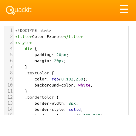
Tog
☰
nav
1
<!DOCTYPE html>
2
<
title
>
Color Example
</
title
>
3
<
style
>
4
div
 {
5
padding
: 
20px
;
6
margin
: 
20px
;
7
    }
8
.textColor
 {
9
color
: 
rgb
(
0
,
102
,
250
);
10
background-color
: 
white
;
11
    }
12
.borderColor
 {
13
border-width
: 
3px
;
14
border-style
: 
solid
;
15
border-color
: 
rgb
(
0
,
102
,
250
);
16
    }
17
.backgroundColor
 {
18
background-color
: 
rgb
(
0
,
102
,
250
);