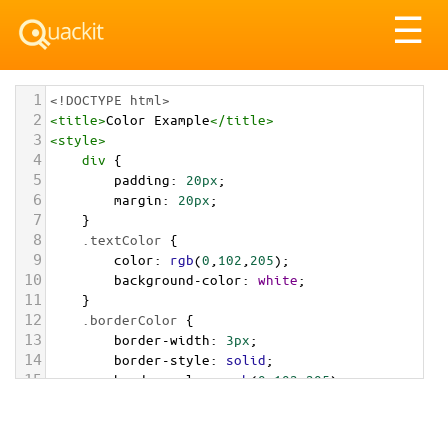
Tog
☰
nav
1
<!DOCTYPE html>
2
<
title
>
Color Example
</
title
>
3
<
style
>
4
div
 {
5
padding
: 
20px
;
6
margin
: 
20px
;
7
    }
8
.textColor
 {
9
color
: 
rgb
(
0
,
102
,
205
);
10
background-color
: 
white
;
11
    }
12
.borderColor
 {
13
border-width
: 
3px
;
14
border-style
: 
solid
;
15
border-color
: 
rgb
(
0
,
102
,
205
);
16
    }
17
.backgroundColor
 {
18
background-color
: 
rgb
(
0
,
102
,
205
);