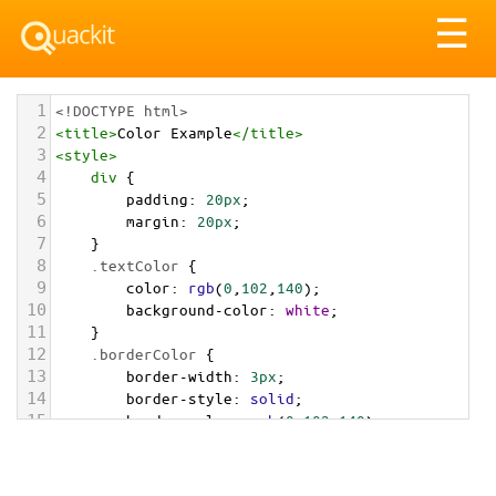
Tog
☰
nav
1
<!DOCTYPE html>
2
<
title
>
Color Example
</
title
>
3
<
style
>
4
div
 {
5
padding
: 
20px
;
6
margin
: 
20px
;
7
    }
8
.textColor
 {
9
color
: 
rgb
(
0
,
102
,
140
);
10
background-color
: 
white
;
11
    }
12
.borderColor
 {
13
border-width
: 
3px
;
14
border-style
: 
solid
;
15
border-color
: 
rgb
(
0
,
102
,
140
);
16
    }
17
.backgroundColor
 {
18
background-color
: 
rgb
(
0
,
102
,
140
);