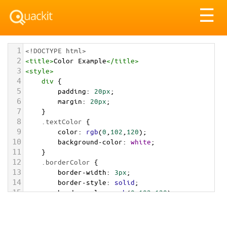
Tog
☰
nav
1
<!DOCTYPE html>
2
<
title
>
Color Example
</
title
>
3
<
style
>
4
div
 {
5
padding
: 
20px
;
6
margin
: 
20px
;
7
    }
8
.textColor
 {
9
color
: 
rgb
(
0
,
102
,
120
);
10
background-color
: 
white
;
11
    }
12
.borderColor
 {
13
border-width
: 
3px
;
14
border-style
: 
solid
;
15
border-color
: 
rgb
(
0
,
102
,
120
);
16
    }
17
.backgroundColor
 {
18
background-color
: 
rgb
(
0
,
102
,
120
);