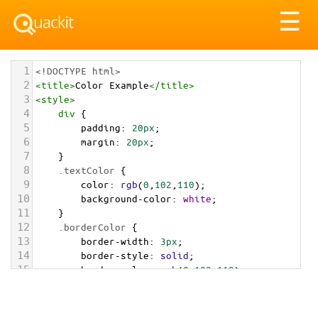
Tog
☰
nav
1
<!DOCTYPE html>
2
<
title
>
Color Example
</
title
>
3
<
style
>
4
div
 {
5
padding
: 
20px
;
6
margin
: 
20px
;
7
    }
8
.textColor
 {
9
color
: 
rgb
(
0
,
102
,
110
);
10
background-color
: 
white
;
11
    }
12
.borderColor
 {
13
border-width
: 
3px
;
14
border-style
: 
solid
;
15
border-color
: 
rgb
(
0
,
102
,
110
);
16
    }
17
.backgroundColor
 {
18
background-color
: 
rgb
(
0
,
102
,
110
);