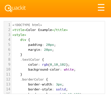
Tog
☰
nav
1
<!DOCTYPE html>
2
<
title
>
Color Example
</
title
>
3
<
style
>
4
div
 {
5
padding
: 
20px
;
6
margin
: 
20px
;
7
    }
8
.textColor
 {
9
color
: 
rgb
(
0
,
10
,
102
);
10
background-color
: 
white
;
11
    }
12
.borderColor
 {
13
border-width
: 
3px
;
14
border-style
: 
solid
;
15
border-color
: 
rgb
(
0
,
10
,
102
);
16
    }
17
.backgroundColor
 {
18
background-color
: 
rgb
(
0
,
10
,
102
);