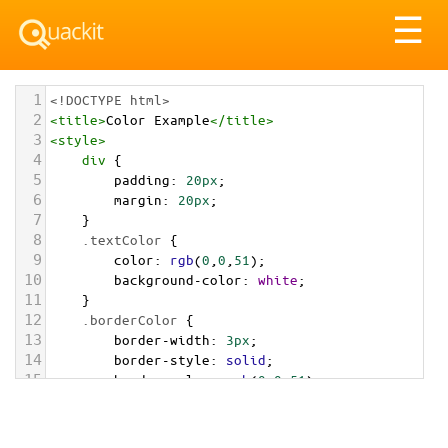
Tog
☰
nav
1
<!DOCTYPE html>
2
<
title
>
Color Example
</
title
>
3
<
style
>
4
div
 {
5
padding
: 
20px
;
6
margin
: 
20px
;
7
    }
8
.textColor
 {
9
color
: 
rgb
(
0
,
0
,
51
);
10
background-color
: 
white
;
11
    }
12
.borderColor
 {
13
border-width
: 
3px
;
14
border-style
: 
solid
;
15
border-color
: 
rgb
(
0
,
0
,
51
);
16
    }
17
.backgroundColor
 {
18
background-color
: 
rgb
(
0
,
0
,
51
);