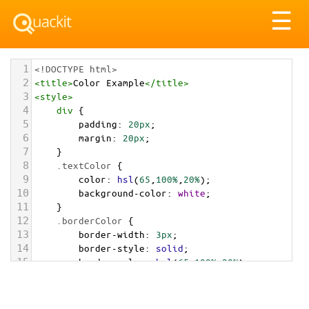
Tog
☰
nav
1
<!DOCTYPE html>
2
<
title
>
Color Example
</
title
>
3
<
style
>
4
div
 {
5
padding
: 
20px
;
6
margin
: 
20px
;
7
    }
8
.textColor
 {
9
color
: 
hsl
(
65
,
100%
,
20%
);
10
background-color
: 
white
;
11
    }
12
.borderColor
 {
13
border-width
: 
3px
;
14
border-style
: 
solid
;
15
border-color
: 
hsl
(
65
,
100%
,
20%
);
16
    }
17
.backgroundColor
 {
18
background-color
: 
hsl
(
65
,
100%
,
20%
);