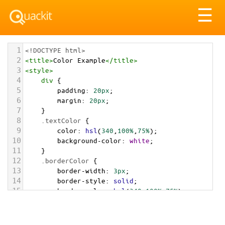
Tog
☰
nav
1
<!DOCTYPE html>
2
<
title
>
Color Example
</
title
>
3
<
style
>
4
div
 {
5
padding
: 
20px
;
6
margin
: 
20px
;
7
    }
8
.textColor
 {
9
color
: 
hsl
(
340
,
100%
,
75%
);
10
background-color
: 
white
;
11
    }
12
.borderColor
 {
13
border-width
: 
3px
;
14
border-style
: 
solid
;
15
border-color
: 
hsl
(
340
,
100%
,
75%
);
16
    }
17
.backgroundColor
 {
18
background-color
: 
hsl
(
340
,
100%
,
75%
);