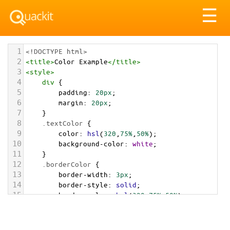
Tog
☰
nav
1
<!DOCTYPE html>
2
<
title
>
Color Example
</
title
>
3
<
style
>
4
div
 {
5
padding
: 
20px
;
6
margin
: 
20px
;
7
    }
8
.textColor
 {
9
color
: 
hsl
(
320
,
75%
,
50%
);
10
background-color
: 
white
;
11
    }
12
.borderColor
 {
13
border-width
: 
3px
;
14
border-style
: 
solid
;
15
border-color
: 
hsl
(
320
,
75%
,
50%
);
16
    }
17
.backgroundColor
 {
18
background-color
: 
hsl
(
320
,
75%
,
50%
);