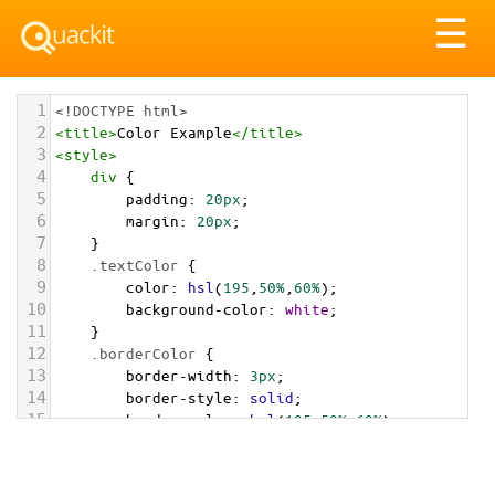
Tog
☰
nav
1
<!DOCTYPE html>
2
<
title
>
Color Example
</
title
>
3
<
style
>
4
div
 {
5
padding
: 
20px
;
6
margin
: 
20px
;
7
    }
8
.textColor
 {
9
color
: 
hsl
(
195
,
50%
,
60%
);
10
background-color
: 
white
;
11
    }
12
.borderColor
 {
13
border-width
: 
3px
;
14
border-style
: 
solid
;
15
border-color
: 
hsl
(
195
,
50%
,
60%
);
16
    }
17
.backgroundColor
 {
18
background-color
: 
hsl
(
195
,
50%
,
60%
);