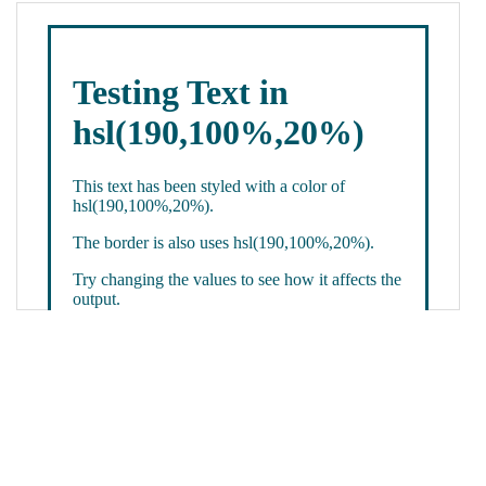
19
color
: 
white
;
20
    }
21
.backgroundGradient
 {
22
background
: 
linear-gradient
(
to
bottom
, 
white
, 
hsl
(
190
,
100%
,
20%
));
23
color
: 
white
;
24
    }