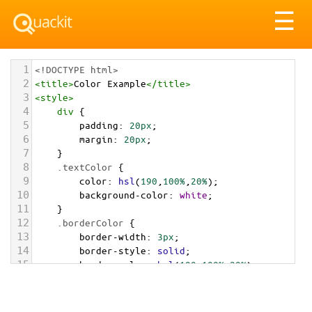
Tog
☰
nav
1
<!DOCTYPE html>
2
<
title
>
Color Example
</
title
>
3
<
style
>
4
div
 {
5
padding
: 
20px
;
6
margin
: 
20px
;
7
    }
8
.textColor
 {
9
color
: 
hsl
(
190
,
100%
,
20%
);
10
background-color
: 
white
;
11
    }
12
.borderColor
 {
13
border-width
: 
3px
;
14
border-style
: 
solid
;
15
border-color
: 
hsl
(
190
,
100%
,
20%
);
16
    }
17
.backgroundColor
 {
18
background-color
: 
hsl
(
190
,
100%
,
20%
);