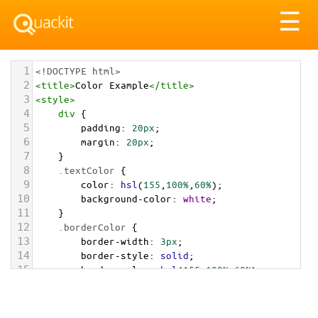
Tog
☰
nav
1
<!DOCTYPE html>
2
<
title
>
Color Example
</
title
>
3
<
style
>
4
div
 {
5
padding
: 
20px
;
6
margin
: 
20px
;
7
    }
8
.textColor
 {
9
color
: 
hsl
(
155
,
100%
,
60%
);
10
background-color
: 
white
;
11
    }
12
.borderColor
 {
13
border-width
: 
3px
;
14
border-style
: 
solid
;
15
border-color
: 
hsl
(
155
,
100%
,
60%
);
16
    }
17
.backgroundColor
 {
18
background-color
: 
hsl
(
155
,
100%
,
60%
);