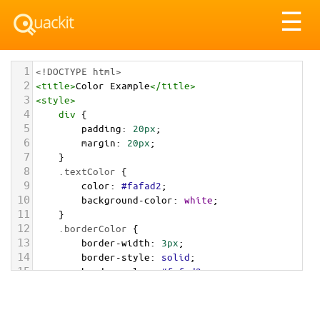
Tog
☰
nav
1
<!DOCTYPE html>
2
<
title
>
Color Example
</
title
>
3
<
style
>
4
div
 {
5
padding
: 
20px
;
6
margin
: 
20px
;
7
    }
8
.textColor
 {
9
color
: 
#fafad2
;
10
background-color
: 
white
;
11
    }
12
.borderColor
 {
13
border-width
: 
3px
;
14
border-style
: 
solid
;
15
border-color
: 
#fafad2
;
16
    }
17
.backgroundColor
 {
18
background-color
: 
#fafad2
;