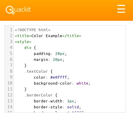
Tog
☰
nav
1
<!DOCTYPE html>
2
<
title
>
Color Example
</
title
>
3
<
style
>
4
div
 {
5
padding
: 
20px
;
6
margin
: 
20px
;
7
    }
8
.textColor
 {
9
color
: 
#e0ffff
;
10
background-color
: 
white
;
11
    }
12
.borderColor
 {
13
border-width
: 
3px
;
14
border-style
: 
solid
;
15
border-color
: 
#e0ffff
;
16
    }
17
.backgroundColor
 {
18
background-color
: 
#e0ffff
;