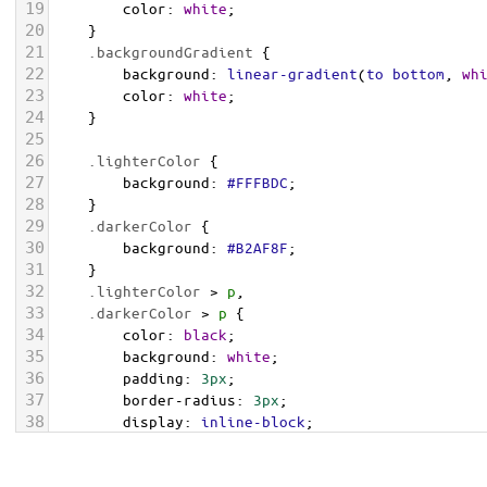
19
color
: 
white
;
20
    }
21
.backgroundGradient
 {
22
background
: 
linear-gradient
(
to
bottom
, 
wh
23
color
: 
white
;
24
    }
25
26
.lighterColor
 {
27
background
: 
#FFFBDC
;
28
    }
29
.darkerColor
 {
30
background
: 
#B2AF8F
;
31
    }
32
.lighterColor
 > 
p
, 
33
.darkerColor
 > 
p
 {
34
color
: 
black
;
35
background
: 
white
;
36
padding
: 
3px
;
37
border-radius
: 
3px
;
38
display
: 
inline-block
;
39
    }
40
</
style
>