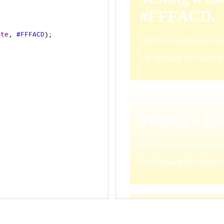
ite
, 
#FFFACD
);