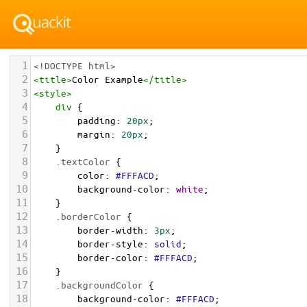
1
<!DOCTYPE html>
2
<
title
>
Color Example
</
title
>
3
<
style
>
4
div
 {
5
padding
: 
20px
;
6
margin
: 
20px
;
7
    }
8
.textColor
 {
9
color
: 
#FFFACD
;
10
background-color
: 
white
;
11
    }
12
.borderColor
 {
13
border-width
: 
3px
;
14
border-style
: 
solid
;
15
border-color
: 
#FFFACD
;
16
    }
17
.backgroundColor
 {
18
background-color
: 
#FFFACD
;