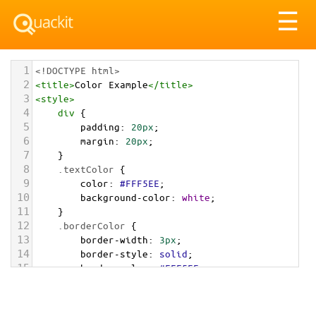
Tog
☰
nav
1
<!DOCTYPE html>
2
<
title
>
Color Example
</
title
>
3
<
style
>
4
div
 {
5
padding
: 
20px
;
6
margin
: 
20px
;
7
    }
8
.textColor
 {
9
color
: 
#FFF5EE
;
10
background-color
: 
white
;
11
    }
12
.borderColor
 {
13
border-width
: 
3px
;
14
border-style
: 
solid
;
15
border-color
: 
#FFF5EE
;
16
    }
17
.backgroundColor
 {
18
background-color
: 
#FFF5EE
;