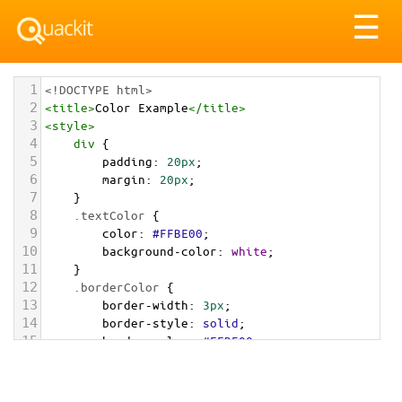
Tog
☰
nav
1
<!DOCTYPE html>
2
<
title
>
Color Example
</
title
>
3
<
style
>
4
div
 {
5
padding
: 
20px
;
6
margin
: 
20px
;
7
    }
8
.textColor
 {
9
color
: 
#FFBE00
;
10
background-color
: 
white
;
11
    }
12
.borderColor
 {
13
border-width
: 
3px
;
14
border-style
: 
solid
;
15
border-color
: 
#FFBE00
;
16
    }
17
.backgroundColor
 {
18
background-color
: 
#FFBE00
;