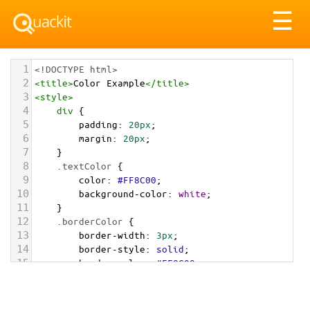
Tog
☰
nav
1
<!DOCTYPE html>
2
<
title
>
Color Example
</
title
>
3
<
style
>
4
div
 {
5
padding
: 
20px
;
6
margin
: 
20px
;
7
    }
8
.textColor
 {
9
color
: 
#FF8C00
;
10
background-color
: 
white
;
11
    }
12
.borderColor
 {
13
border-width
: 
3px
;
14
border-style
: 
solid
;
15
border-color
: 
#FF8C00
;
16
    }
17
.backgroundColor
 {
18
background-color
: 
#FF8C00
;