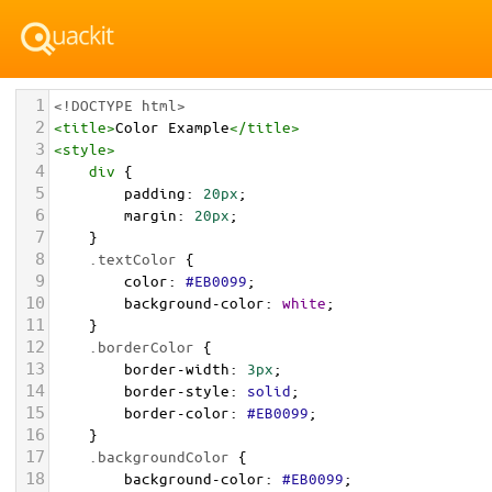
1
<!DOCTYPE html>
2
<
title
>
Color Example
</
title
>
3
<
style
>
4
div
 {
5
padding
: 
20px
;
6
margin
: 
20px
;
7
    }
8
.textColor
 {
9
color
: 
#EB0099
;
10
background-color
: 
white
;
11
    }
12
.borderColor
 {
13
border-width
: 
3px
;
14
border-style
: 
solid
;
15
border-color
: 
#EB0099
;
16
    }
17
.backgroundColor
 {
18
background-color
: 
#EB0099
;