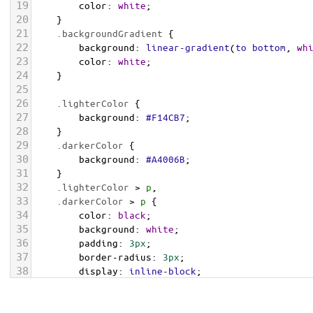
19
color
: 
white
;
20
    }
21
.backgroundGradient
 {
22
background
: 
linear-gradient
(
to
bottom
, 
wh
23
color
: 
white
;
24
    }
25
26
.lighterColor
 {
27
background
: 
#F14CB7
;
28
    }
29
.darkerColor
 {
30
background
: 
#A4006B
;
31
    }
32
.lighterColor
 > 
p
, 
33
.darkerColor
 > 
p
 {
34
color
: 
black
;
35
background
: 
white
;
36
padding
: 
3px
;
37
border-radius
: 
3px
;
38
display
: 
inline-block
;
39
    }
40
</
style
>