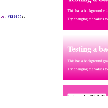
ite
, 
#EB0099
);