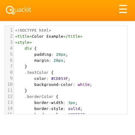
Tog
☰
nav
1
<!DOCTYPE html>
2
<
title
>
Color Example
</
title
>
3
<
style
>
4
div
 {
5
padding
: 
20px
;
6
margin
: 
20px
;
7
    }
8
.textColor
 {
9
color
: 
#CD853F
;
10
background-color
: 
white
;
11
    }
12
.borderColor
 {
13
border-width
: 
3px
;
14
border-style
: 
solid
;
15
border-color
: 
#CD853F
;
16
    }
17
.backgroundColor
 {
18
background-color
: 
#CD853F
;