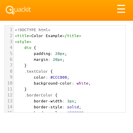
Tog
☰
nav
1
<!DOCTYPE html>
2
<
title
>
Color Example
</
title
>
3
<
style
>
4
div
 {
5
padding
: 
20px
;
6
margin
: 
20px
;
7
    }
8
.textColor
 {
9
color
: 
#CCC800
;
10
background-color
: 
white
;
11
    }
12
.borderColor
 {
13
border-width
: 
3px
;
14
border-style
: 
solid
;
15
border-color
: 
#CCC800
;
16
    }
17
.backgroundColor
 {
18
background-color
: 
#CCC800
;