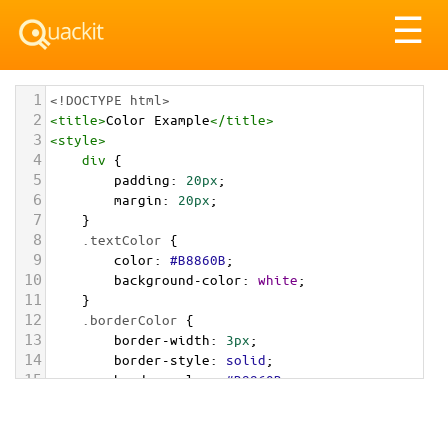
Tog
☰
nav
1
<!DOCTYPE html>
2
<
title
>
Color Example
</
title
>
3
<
style
>
4
div
 {
5
padding
: 
20px
;
6
margin
: 
20px
;
7
    }
8
.textColor
 {
9
color
: 
#B8860B
;
10
background-color
: 
white
;
11
    }
12
.borderColor
 {
13
border-width
: 
3px
;
14
border-style
: 
solid
;
15
border-color
: 
#B8860B
;
16
    }
17
.backgroundColor
 {
18
background-color
: 
#B8860B
;