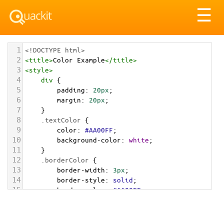
Tog
☰
nav
1
<!DOCTYPE html>
2
<
title
>
Color Example
</
title
>
3
<
style
>
4
div
 {
5
padding
: 
20px
;
6
margin
: 
20px
;
7
    }
8
.textColor
 {
9
color
: 
#AA00FF
;
10
background-color
: 
white
;
11
    }
12
.borderColor
 {
13
border-width
: 
3px
;
14
border-style
: 
solid
;
15
border-color
: 
#AA00FF
;
16
    }
17
.backgroundColor
 {
18
background-color
: 
#AA00FF
;