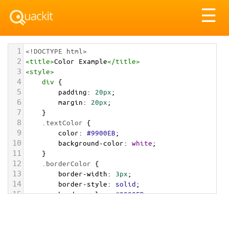
Tog
☰
nav
1
<!DOCTYPE html>
2
<
title
>
Color Example
</
title
>
3
<
style
>
4
div
 {
5
padding
: 
20px
;
6
margin
: 
20px
;
7
    }
8
.textColor
 {
9
color
: 
#9900EB
;
10
background-color
: 
white
;
11
    }
12
.borderColor
 {
13
border-width
: 
3px
;
14
border-style
: 
solid
;
15
border-color
: 
#9900EB
;
16
    }
17
.backgroundColor
 {
18
background-color
: 
#9900EB
;