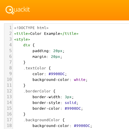
1
<!DOCTYPE html>
2
<
title
>
Color Example
</
title
>
3
<
style
>
4
div
 {
5
padding
: 
20px
;
6
margin
: 
20px
;
7
    }
8
.textColor
 {
9
color
: 
#9900DC
;
10
background-color
: 
white
;
11
    }
12
.borderColor
 {
13
border-width
: 
3px
;
14
border-style
: 
solid
;
15
border-color
: 
#9900DC
;
16
    }
17
.backgroundColor
 {
18
background-color
: 
#9900DC
;