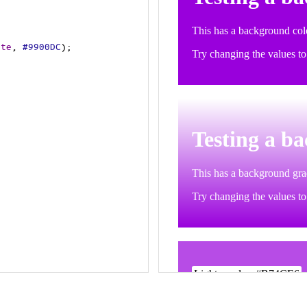
ite
, 
#9900DC
);