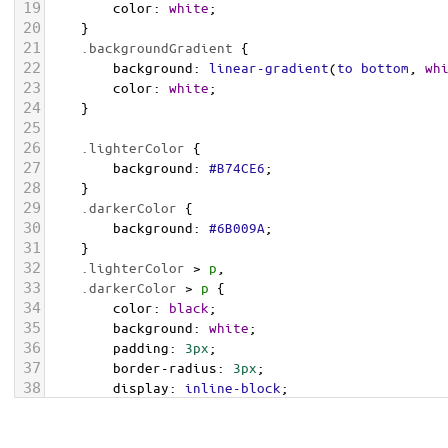
19
color
: 
white
;
20
    }
21
.backgroundGradient
 {
22
background
: 
linear-gradient
(
to
bottom
, 
wh
23
color
: 
white
;
24
    }
25
26
.lighterColor
 {
27
background
: 
#B74CE6
;
28
    }
29
.darkerColor
 {
30
background
: 
#6B009A
;
31
    }
32
.lighterColor
 > 
p
, 
33
.darkerColor
 > 
p
 {
34
color
: 
black
;
35
background
: 
white
;
36
padding
: 
3px
;
37
border-radius
: 
3px
;
38
display
: 
inline-block
;
39
    }
40
</
style
>