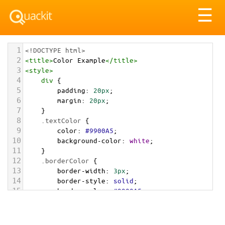
Tog
☰
nav
1
<!DOCTYPE html>
2
<
title
>
Color Example
</
title
>
3
<
style
>
4
div
 {
5
padding
: 
20px
;
6
margin
: 
20px
;
7
    }
8
.textColor
 {
9
color
: 
#9900A5
;
10
background-color
: 
white
;
11
    }
12
.borderColor
 {
13
border-width
: 
3px
;
14
border-style
: 
solid
;
15
border-color
: 
#9900A5
;
16
    }
17
.backgroundColor
 {
18
background-color
: 
#9900A5
;