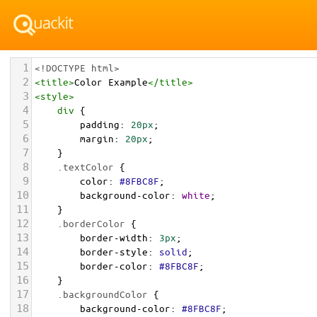
1
<!DOCTYPE html>
2
<
title
>
Color Example
</
title
>
3
<
style
>
4
div
 {
5
padding
: 
20px
;
6
margin
: 
20px
;
7
    }
8
.textColor
 {
9
color
: 
#8FBC8F
;
10
background-color
: 
white
;
11
    }
12
.borderColor
 {
13
border-width
: 
3px
;
14
border-style
: 
solid
;
15
border-color
: 
#8FBC8F
;
16
    }
17
.backgroundColor
 {
18
background-color
: 
#8FBC8F
;