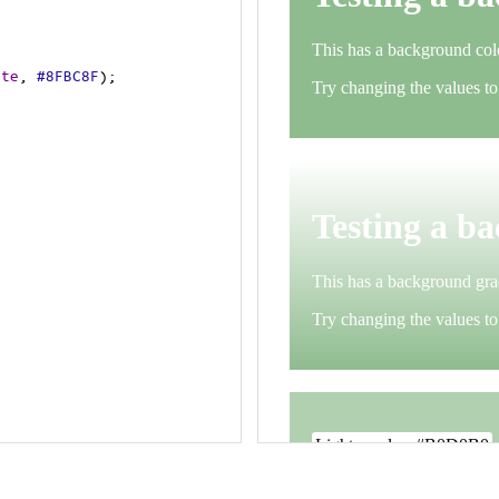
ite
, 
#8FBC8F
);