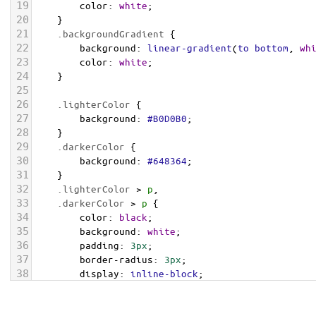
19
color
: 
white
;
20
    }
21
.backgroundGradient
 {
22
background
: 
linear-gradient
(
to
bottom
, 
wh
23
color
: 
white
;
24
    }
25
26
.lighterColor
 {
27
background
: 
#B0D0B0
;
28
    }
29
.darkerColor
 {
30
background
: 
#648364
;
31
    }
32
.lighterColor
 > 
p
, 
33
.darkerColor
 > 
p
 {
34
color
: 
black
;
35
background
: 
white
;
36
padding
: 
3px
;
37
border-radius
: 
3px
;
38
display
: 
inline-block
;
39
    }
40
</
style
>