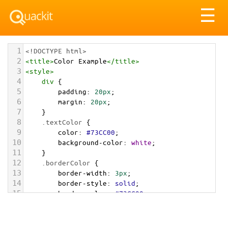
Tog
☰
nav
1
<!DOCTYPE html>
2
<
title
>
Color Example
</
title
>
3
<
style
>
4
div
 {
5
padding
: 
20px
;
6
margin
: 
20px
;
7
    }
8
.textColor
 {
9
color
: 
#73CC00
;
10
background-color
: 
white
;
11
    }
12
.borderColor
 {
13
border-width
: 
3px
;
14
border-style
: 
solid
;
15
border-color
: 
#73CC00
;
16
    }
17
.backgroundColor
 {
18
background-color
: 
#73CC00
;