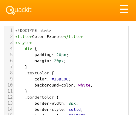
Tog
☰
nav
1
<!DOCTYPE html>
2
<
title
>
Color Example
</
title
>
3
<
style
>
4
div
 {
5
padding
: 
20px
;
6
margin
: 
20px
;
7
    }
8
.textColor
 {
9
color
: 
#33BE00
;
10
background-color
: 
white
;
11
    }
12
.borderColor
 {
13
border-width
: 
3px
;
14
border-style
: 
solid
;
15
border-color
: 
#33BE00
;
16
    }
17
.backgroundColor
 {
18
background-color
: 
#33BE00
;