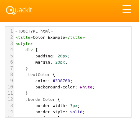
Tog
☰
nav
1
<!DOCTYPE html>
2
<
title
>
Color Example
</
title
>
3
<
style
>
4
div
 {
5
padding
: 
20px
;
6
margin
: 
20px
;
7
    }
8
.textColor
 {
9
color
: 
#338700
;
10
background-color
: 
white
;
11
    }
12
.borderColor
 {
13
border-width
: 
3px
;
14
border-style
: 
solid
;
15
border-color
: 
#338700
;
16
    }
17
.backgroundColor
 {
18
background-color
: 
#338700
;