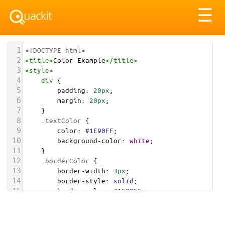
Tog
☰
nav
1
<!DOCTYPE html>
2
<
title
>
Color Example
</
title
>
3
<
style
>
4
div
 {
5
padding
: 
20px
;
6
margin
: 
20px
;
7
    }
8
.textColor
 {
9
color
: 
#1E90FF
;
10
background-color
: 
white
;
11
    }
12
.borderColor
 {
13
border-width
: 
3px
;
14
border-style
: 
solid
;
15
border-color
: 
#1E90FF
;
16
    }
17
.backgroundColor
 {
18
background-color
: 
#1E90FF
;