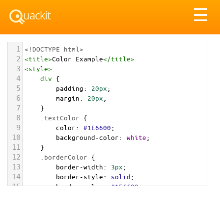
Tog
☰
nav
1
<!DOCTYPE html>
2
<
title
>
Color Example
</
title
>
3
<
style
>
4
div
 {
5
padding
: 
20px
;
6
margin
: 
20px
;
7
    }
8
.textColor
 {
9
color
: 
#1E6600
;
10
background-color
: 
white
;
11
    }
12
.borderColor
 {
13
border-width
: 
3px
;
14
border-style
: 
solid
;
15
border-color
: 
#1E6600
;
16
    }
17
.backgroundColor
 {
18
background-color
: 
#1E6600
;