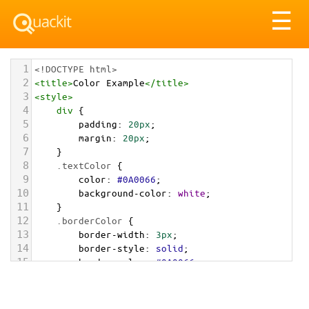
Tog
☰
nav
1
<!DOCTYPE html>
2
<
title
>
Color Example
</
title
>
3
<
style
>
4
div
 {
5
padding
: 
20px
;
6
margin
: 
20px
;
7
    }
8
.textColor
 {
9
color
: 
#0A0066
;
10
background-color
: 
white
;
11
    }
12
.borderColor
 {
13
border-width
: 
3px
;
14
border-style
: 
solid
;
15
border-color
: 
#0A0066
;
16
    }
17
.backgroundColor
 {
18
background-color
: 
#0A0066
;