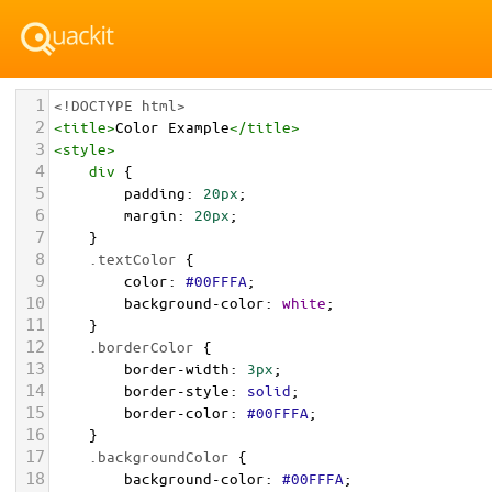
1
<!DOCTYPE html>
2
<
title
>
Color Example
</
title
>
3
<
style
>
4
div
 {
5
padding
: 
20px
;
6
margin
: 
20px
;
7
    }
8
.textColor
 {
9
color
: 
#00FFFA
;
10
background-color
: 
white
;
11
    }
12
.borderColor
 {
13
border-width
: 
3px
;
14
border-style
: 
solid
;
15
border-color
: 
#00FFFA
;
16
    }
17
.backgroundColor
 {
18
background-color
: 
#00FFFA
;