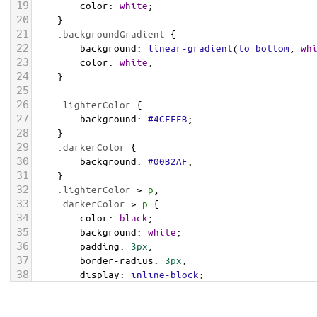
19
color
: 
white
;
20
    }
21
.backgroundGradient
 {
22
background
: 
linear-gradient
(
to
bottom
, 
wh
23
color
: 
white
;
24
    }
25
26
.lighterColor
 {
27
background
: 
#4CFFFB
;
28
    }
29
.darkerColor
 {
30
background
: 
#00B2AF
;
31
    }
32
.lighterColor
 > 
p
, 
33
.darkerColor
 > 
p
 {
34
color
: 
black
;
35
background
: 
white
;
36
padding
: 
3px
;
37
border-radius
: 
3px
;
38
display
: 
inline-block
;
39
    }
40
</
style
>