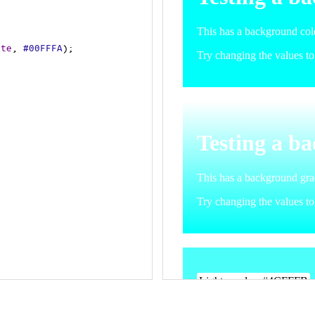
ite
, 
#00FFFA
);