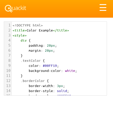
Tog
☰
nav
1
<!DOCTYPE html>
2
<
title
>
Color Example
</
title
>
3
<
style
>
4
div
 {
5
padding
: 
20px
;
6
margin
: 
20px
;
7
    }
8
.textColor
 {
9
color
: 
#00FF19
;
10
background-color
: 
white
;
11
    }
12
.borderColor
 {
13
border-width
: 
3px
;
14
border-style
: 
solid
;
15
border-color
: 
#00FF19
;
16
    }
17
.backgroundColor
 {
18
background-color
: 
#00FF19
;