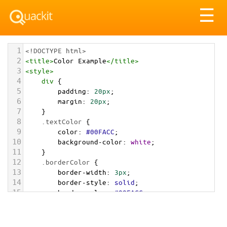
Tog
☰
nav
1
<!DOCTYPE html>
2
<
title
>
Color Example
</
title
>
3
<
style
>
4
div
 {
5
padding
: 
20px
;
6
margin
: 
20px
;
7
    }
8
.textColor
 {
9
color
: 
#00FACC
;
10
background-color
: 
white
;
11
    }
12
.borderColor
 {
13
border-width
: 
3px
;
14
border-style
: 
solid
;
15
border-color
: 
#00FACC
;
16
    }
17
.backgroundColor
 {
18
background-color
: 
#00FACC
;