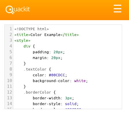
Tog
☰
nav
1
<!DOCTYPE html>
2
<
title
>
Color Example
</
title
>
3
<
style
>
4
div
 {
5
padding
: 
20px
;
6
margin
: 
20px
;
7
    }
8
.textColor
 {
9
color
: 
#00CDCC
;
10
background-color
: 
white
;
11
    }
12
.borderColor
 {
13
border-width
: 
3px
;
14
border-style
: 
solid
;
15
border-color
: 
#00CDCC
;
16
    }
17
.backgroundColor
 {
18
background-color
: 
#00CDCC
;