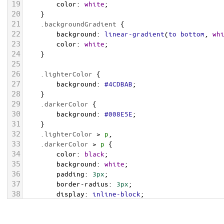
19
color
: 
white
;
20
    }
21
.backgroundGradient
 {
22
background
: 
linear-gradient
(
to
bottom
, 
wh
23
color
: 
white
;
24
    }
25
26
.lighterColor
 {
27
background
: 
#4CDBAB
;
28
    }
29
.darkerColor
 {
30
background
: 
#008E5E
;
31
    }
32
.lighterColor
 > 
p
, 
33
.darkerColor
 > 
p
 {
34
color
: 
black
;
35
background
: 
white
;
36
padding
: 
3px
;
37
border-radius
: 
3px
;
38
display
: 
inline-block
;
39
    }
40
</
style
>