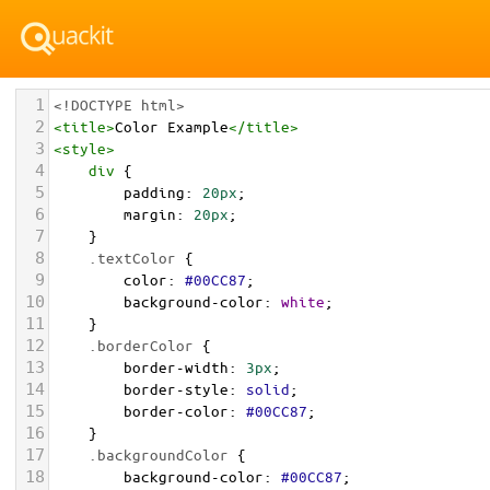
1
<!DOCTYPE html>
2
<
title
>
Color Example
</
title
>
3
<
style
>
4
div
 {
5
padding
: 
20px
;
6
margin
: 
20px
;
7
    }
8
.textColor
 {
9
color
: 
#00CC87
;
10
background-color
: 
white
;
11
    }
12
.borderColor
 {
13
border-width
: 
3px
;
14
border-style
: 
solid
;
15
border-color
: 
#00CC87
;
16
    }
17
.backgroundColor
 {
18
background-color
: 
#00CC87
;