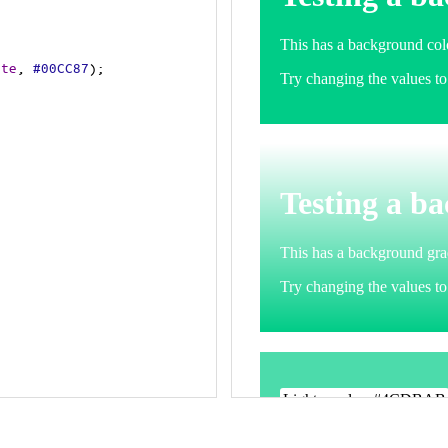
ite
, 
#00CC87
);