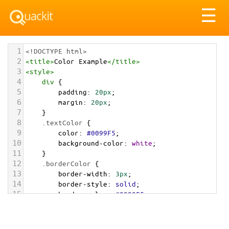
Tog
☰
nav
1
<!DOCTYPE html>
2
<
title
>
Color Example
</
title
>
3
<
style
>
4
div
 {
5
padding
: 
20px
;
6
margin
: 
20px
;
7
    }
8
.textColor
 {
9
color
: 
#0099F5
;
10
background-color
: 
white
;
11
    }
12
.borderColor
 {
13
border-width
: 
3px
;
14
border-style
: 
solid
;
15
border-color
: 
#0099F5
;
16
    }
17
.backgroundColor
 {
18
background-color
: 
#0099F5
;