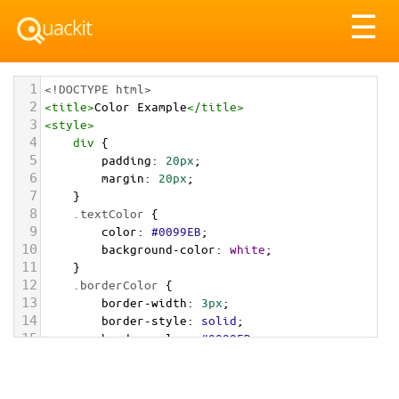
Tog
☰
nav
1
<!DOCTYPE html>
2
<
title
>
Color Example
</
title
>
3
<
style
>
4
div
 {
5
padding
: 
20px
;
6
margin
: 
20px
;
7
    }
8
.textColor
 {
9
color
: 
#0099EB
;
10
background-color
: 
white
;
11
    }
12
.borderColor
 {
13
border-width
: 
3px
;
14
border-style
: 
solid
;
15
border-color
: 
#0099EB
;
16
    }
17
.backgroundColor
 {
18
background-color
: 
#0099EB
;