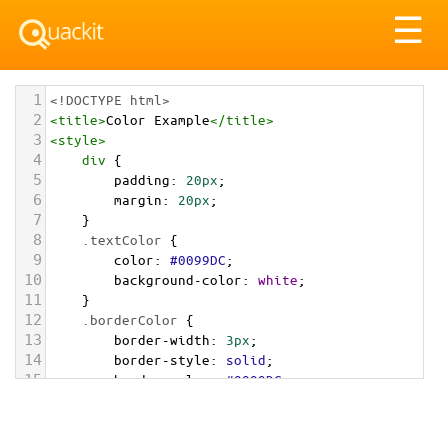
Tog
☰
nav
1
<!DOCTYPE html>
2
<
title
>
Color Example
</
title
>
3
<
style
>
4
div
 {
5
padding
: 
20px
;
6
margin
: 
20px
;
7
    }
8
.textColor
 {
9
color
: 
#0099DC
;
10
background-color
: 
white
;
11
    }
12
.borderColor
 {
13
border-width
: 
3px
;
14
border-style
: 
solid
;
15
border-color
: 
#0099DC
;
16
    }
17
.backgroundColor
 {
18
background-color
: 
#0099DC
;