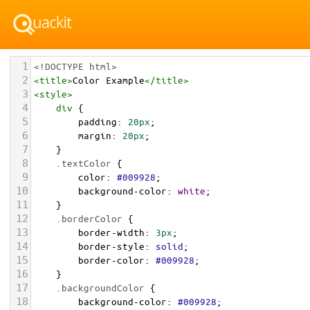
1
<!DOCTYPE html>
2
<
title
>
Color Example
</
title
>
3
<
style
>
4
div
 {
5
padding
: 
20px
;
6
margin
: 
20px
;
7
    }
8
.textColor
 {
9
color
: 
#009928
;
10
background-color
: 
white
;
11
    }
12
.borderColor
 {
13
border-width
: 
3px
;
14
border-style
: 
solid
;
15
border-color
: 
#009928
;
16
    }
17
.backgroundColor
 {
18
background-color
: 
#009928
;