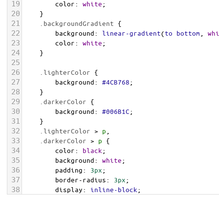
19
color
: 
white
;
20
    }
21
.backgroundGradient
 {
22
background
: 
linear-gradient
(
to
bottom
, 
wh
23
color
: 
white
;
24
    }
25
26
.lighterColor
 {
27
background
: 
#4CB768
;
28
    }
29
.darkerColor
 {
30
background
: 
#006B1C
;
31
    }
32
.lighterColor
 > 
p
, 
33
.darkerColor
 > 
p
 {
34
color
: 
black
;
35
background
: 
white
;
36
padding
: 
3px
;
37
border-radius
: 
3px
;
38
display
: 
inline-block
;
39
    }
40
</
style
>