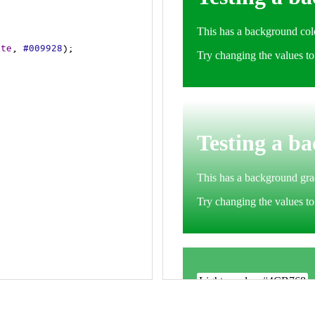
ite
, 
#009928
);