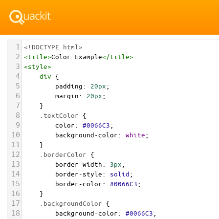
1
<!DOCTYPE html>
2
<
title
>
Color Example
</
title
>
3
<
style
>
4
div
 {
5
padding
: 
20px
;
6
margin
: 
20px
;
7
    }
8
.textColor
 {
9
color
: 
#0066C3
;
10
background-color
: 
white
;
11
    }
12
.borderColor
 {
13
border-width
: 
3px
;
14
border-style
: 
solid
;
15
border-color
: 
#0066C3
;
16
    }
17
.backgroundColor
 {
18
background-color
: 
#0066C3
;