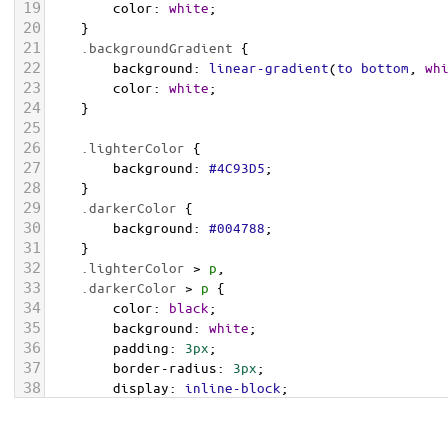
19
color
: 
white
;
20
    }
21
.backgroundGradient
 {
22
background
: 
linear-gradient
(
to
bottom
, 
wh
23
color
: 
white
;
24
    }
25
26
.lighterColor
 {
27
background
: 
#4C93D5
;
28
    }
29
.darkerColor
 {
30
background
: 
#004788
;
31
    }
32
.lighterColor
 > 
p
, 
33
.darkerColor
 > 
p
 {
34
color
: 
black
;
35
background
: 
white
;
36
padding
: 
3px
;
37
border-radius
: 
3px
;
38
display
: 
inline-block
;
39
    }
40
</
style
>