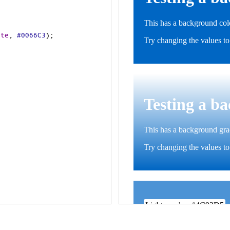
ite
, 
#0066C3
);