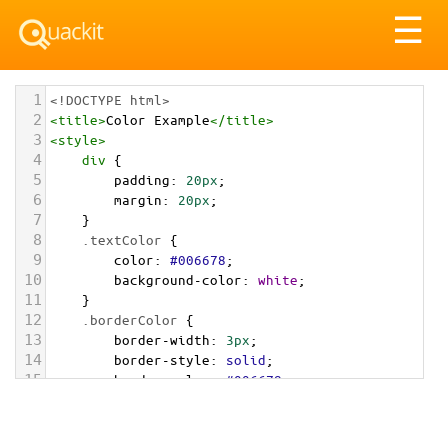
Tog
☰
nav
1
<!DOCTYPE html>
2
<
title
>
Color Example
</
title
>
3
<
style
>
4
div
 {
5
padding
: 
20px
;
6
margin
: 
20px
;
7
    }
8
.textColor
 {
9
color
: 
#006678
;
10
background-color
: 
white
;
11
    }
12
.borderColor
 {
13
border-width
: 
3px
;
14
border-style
: 
solid
;
15
border-color
: 
#006678
;
16
    }
17
.backgroundColor
 {
18
background-color
: 
#006678
;