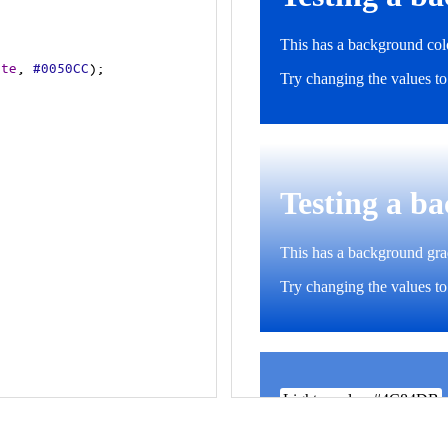
ite
, 
#0050CC
);