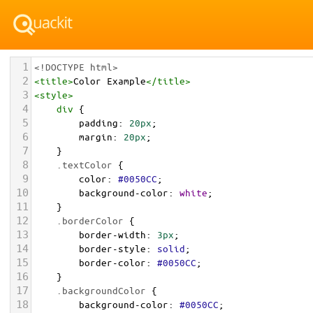
1
<!DOCTYPE html>
2
<
title
>
Color Example
</
title
>
3
<
style
>
4
div
 {
5
padding
: 
20px
;
6
margin
: 
20px
;
7
    }
8
.textColor
 {
9
color
: 
#0050CC
;
10
background-color
: 
white
;
11
    }
12
.borderColor
 {
13
border-width
: 
3px
;
14
border-style
: 
solid
;
15
border-color
: 
#0050CC
;
16
    }
17
.backgroundColor
 {
18
background-color
: 
#0050CC
;