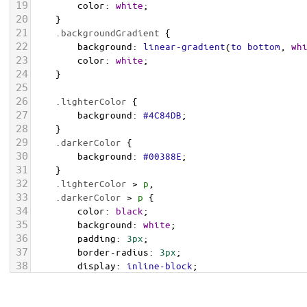
19
color
: 
white
;
20
    }
21
.backgroundGradient
 {
22
background
: 
linear-gradient
(
to
bottom
, 
wh
23
color
: 
white
;
24
    }
25
26
.lighterColor
 {
27
background
: 
#4C84DB
;
28
    }
29
.darkerColor
 {
30
background
: 
#00388E
;
31
    }
32
.lighterColor
 > 
p
, 
33
.darkerColor
 > 
p
 {
34
color
: 
black
;
35
background
: 
white
;
36
padding
: 
3px
;
37
border-radius
: 
3px
;
38
display
: 
inline-block
;
39
    }
40
</
style
>