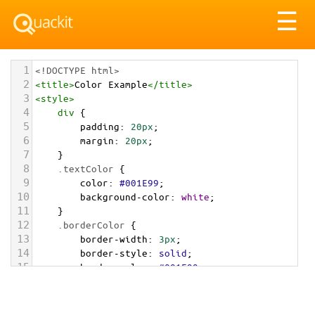
Tog
☰
nav
1
<!DOCTYPE html>
2
<
title
>
Color Example
</
title
>
3
<
style
>
4
div
 {
5
padding
: 
20px
;
6
margin
: 
20px
;
7
    }
8
.textColor
 {
9
color
: 
#001E99
;
10
background-color
: 
white
;
11
    }
12
.borderColor
 {
13
border-width
: 
3px
;
14
border-style
: 
solid
;
15
border-color
: 
#001E99
;
16
    }
17
.backgroundColor
 {
18
background-color
: 
#001E99
;