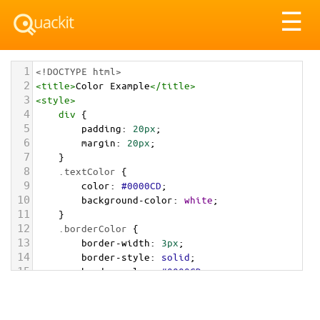
Tog
☰
nav
1
<!DOCTYPE html>
2
<
title
>
Color Example
</
title
>
3
<
style
>
4
div
 {
5
padding
: 
20px
;
6
margin
: 
20px
;
7
    }
8
.textColor
 {
9
color
: 
#0000CD
;
10
background-color
: 
white
;
11
    }
12
.borderColor
 {
13
border-width
: 
3px
;
14
border-style
: 
solid
;
15
border-color
: 
#0000CD
;
16
    }
17
.backgroundColor
 {
18
background-color
: 
#0000CD
;